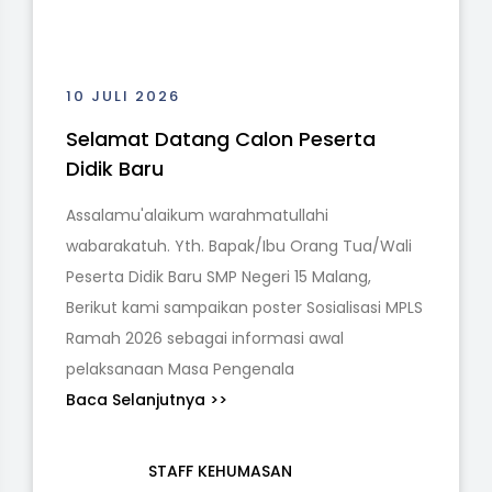
10 JULI 2026
10 
Selamat Datang Calon Peserta
Se
Didik Baru
Did
Assalamu'alaikum warahmatullahi
Ass
ali
wabarakatuh. Yth. Bapak/Ibu Orang Tua/Wali
waba
Peserta Didik Baru SMP Negeri 15 Malang,
Pese
MPLS
Berikut kami sampaikan poster Sosialisasi MPLS
Beri
Ramah 2026 sebagai informasi awal
Ram
pelaksanaan Masa Pengenala
pel
Baca Selanjutnya >>
Bac
STAFF KEHUMASAN