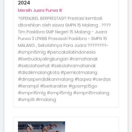
2024
Meraih Juara Purwa III
?SPENLIBEL BERPRESTASI? Prestasi kembali
ditorehkan oleh siswa SMPN 15 Malang : ????
Tim Paskibra SMP Negeri 15 Malang - Juara
Purwa 3 LPKBB Prasassti Paskibra ~ SMPN 15
MALANG , Sekolahnya Para Juara ????????~
#smpn15mlg #pencaksilatindonesia
#berbudayalingkungan #ramahanak
#sekolahsehat #sekolahramahanak
#disdikmalangkota #pemkotmalang
#dinaspendidikanmalang #taqwa #cerdas
#terampil #berkarakter #gosmp15go
#smpn15mlg #smp15mlg #smpn15malang
#smp15 #malang