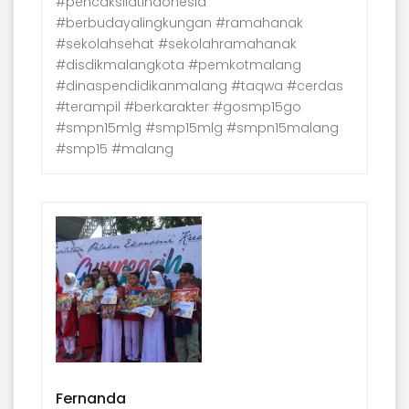
#pencaksilatindonesia
#berbudayalingkungan #ramahanak
#sekolahsehat #sekolahramahanak
#disdikmalangkota #pemkotmalang
#dinaspendidikanmalang #taqwa #cerdas
#terampil #berkarakter #gosmp15go
#smpn15mlg #smp15mlg #smpn15malang
#smp15 #malang
Fernanda