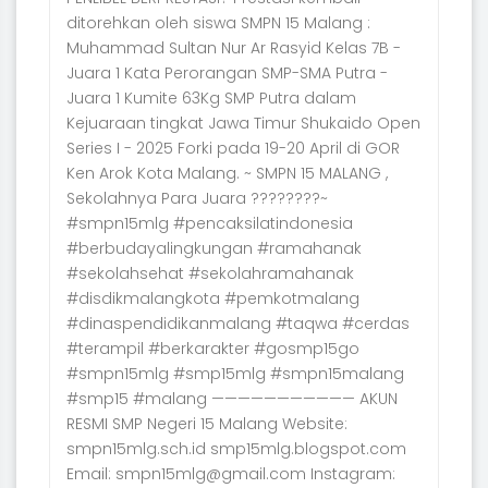
ditorehkan oleh siswa SMPN 15 Malang :
Muhammad Sultan Nur Ar Rasyid Kelas 7B -
Juara 1 Kata Perorangan SMP-SMA Putra -
Juara 1 Kumite 63Kg SMP Putra dalam
Kejuaraan tingkat Jawa Timur Shukaido Open
Series I - 2025 Forki pada 19-20 April di GOR
Ken Arok Kota Malang. ~ SMPN 15 MALANG ,
Sekolahnya Para Juara ????????~
#smpn15mlg #pencaksilatindonesia
#berbudayalingkungan #ramahanak
#sekolahsehat #sekolahramahanak
#disdikmalangkota #pemkotmalang
#dinaspendidikanmalang #taqwa #cerdas
#terampil #berkarakter #gosmp15go
#smpn15mlg #smp15mlg #smpn15malang
#smp15 #malang ——————————— AKUN
RESMI SMP Negeri 15 Malang Website:
smpn15mlg.sch.id smp15mlg.blogspot.com
Email: smpn15mlg@gmail.com Instagram: