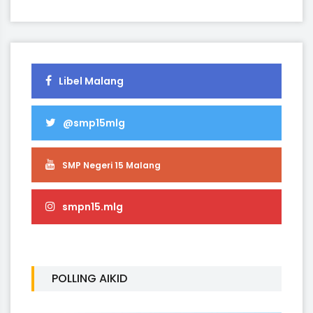
Libel Malang
@smp15mlg
SMP Negeri 15 Malang
smpn15.mlg
POLLING AIKID