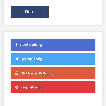
Kirim
Libel Malang
@smp15mlg
SMP Negeri 15 Malang
smpn15.mlg