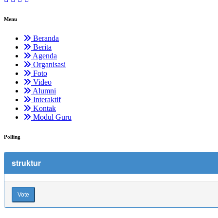
Menu
Beranda
Berita
Agenda
Organisasi
Foto
Video
Alumni
Interaktif
Kontak
Modul Guru
Polling
struktur
Vote