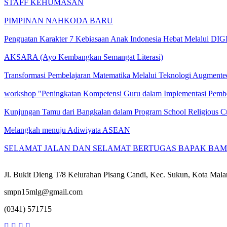
STAFF KEHUMASAN
PIMPINAN NAHKODA BARU
Penguatan Karakter 7 Kebiasaan Anak Indonesia Hebat Melalui 
AKSARA (Ayo Kembangkan Semangat Literasi)
Transformasi Pembelajaran Matematika Melalui Teknologi Augmented
workshop "Peningkatan Kompetensi Guru dalam Implementasi Pemb
Kunjungan Tamu dari Bangkalan dalam Program School Religious Cu
Melangkah menuju Adiwiyata ASEAN
SELAMAT JALAN DAN SELAMAT BERTUGAS BAPAK BA
Jl. Bukit Dieng T/8 Kelurahan Pisang Candi, Kec. Sukun, Kota Mal
smpn15mlg@gmail.com
(0341) 571715