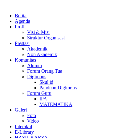
Berita
Agenda
Profil
Visi & Misi
Struktur Organisasi
Prestasi
Akademik
Non Akademik
Komunitas
Alumni
Forum Orang Tua
Digimons
Skul.id
Panduan Digimons
Forum Guru
IPA
MATEMATIKA
Galeri
Foto
Video
Interaktif
E-Library
HASIL KARYA