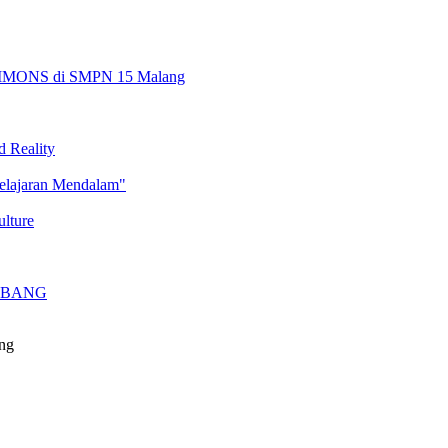
DIGIMONS di SMPN 15 Malang
 Reality
elajaran Mendalam"
lture
MBANG
ang