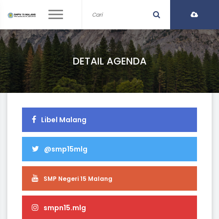
DETAIL AGENDA
Libel Malang
@smp15mlg
SMP Negeri 15 Malang
smpn15.mlg