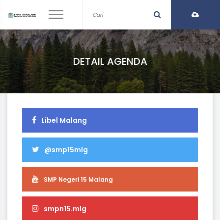
DETAIL AGENDA
Libel Malang
@smp15mlg
SMP Negeri 15 Malang
smpn15.mlg