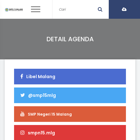
DETAIL AGENDA
Libel Malang
@smp15mlg
SMP Negeri 15 Malang
smpn15.mlg