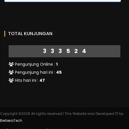
TOTAL KUNJUNGAN
333524
Pengunjung Online :
1
Pengunjung hari ini :
45
Hits hari ini :
47
Copyright ©
2026 All rights reserved | This Website was Developed
by
BerberaTech