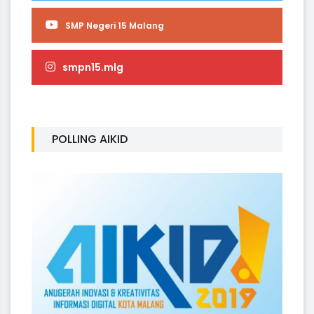
SMP Negeri 15 Malang
smpn15.mlg
POLLING AIKID