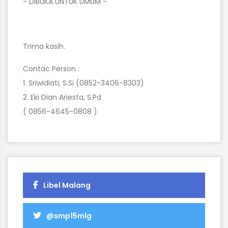
- DIBUKA UNTUK UMUM -
Trima kasih.
Contac Person :
1. Sriwidiati, S.Si (0852-3406-8303)
2. Eki Dian Ariesta, S.Pd
( 0856-4645-0808 )
Libel Malang
@smp15mlg