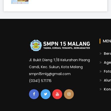
MEN
Ber
Jl. Bukit Dieng T/8 Kelurahan Pisang
Age
Candi, Kec. Sukun, Kota Malang
Fot
smpn15mlg@gmail.com
Alu
(0341) 571715
Kon