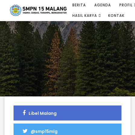
BERITA
AGENDA
PROFIL
HASIL KARYA
KONTAK
Libel Malang
@smp15mlg