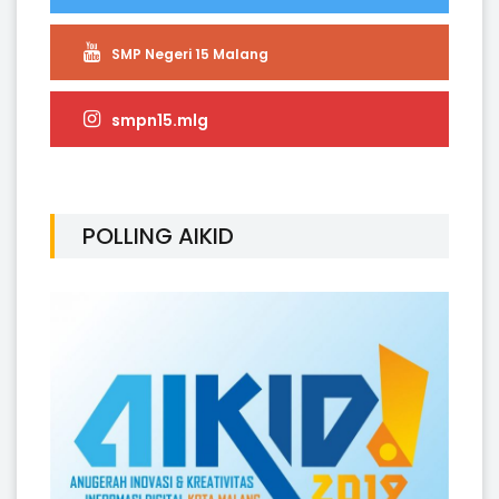
SMP Negeri 15 Malang
smpn15.mlg
POLLING AIKID