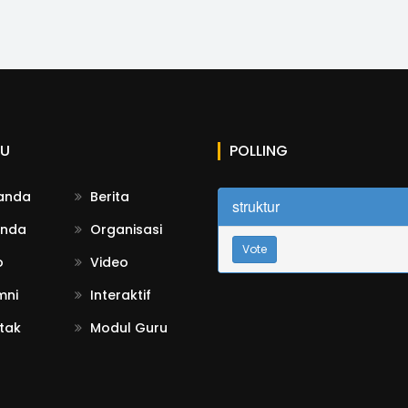
U
POLLING
anda
Berita
struktur
nda
Organisasi
Vote
o
Video
mni
Interaktif
tak
Modul Guru