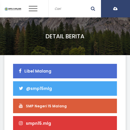
DETAIL BERITA
Libel Malang
@smp15mlg
SMP Negeri 15 Malang
smpn15.mlg