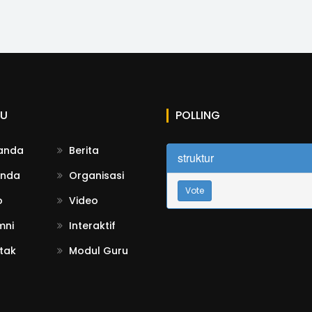
U
POLLING
anda
Berita
struktur
nda
Organisasi
Vote
o
Video
mni
Interaktif
tak
Modul Guru