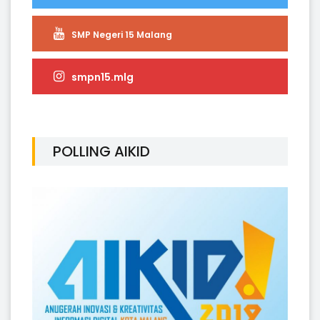
SMP Negeri 15 Malang
smpn15.mlg
POLLING AIKID