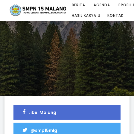
BERITA
AGENDA
PROFIL
HASIL KARYA
KONTAK
Libel Malang
@smp15mlg