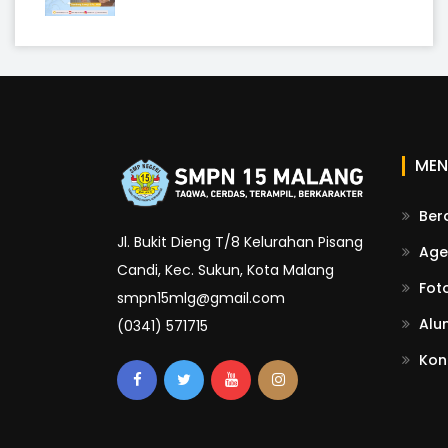
MEN
Ber
Jl. Bukit Dieng T/8 Kelurahan Pisang
Age
Candi, Kec. Sukun, Kota Malang
Fot
smpn15mlg@gmail.com
Alu
(0341) 571715
Kon