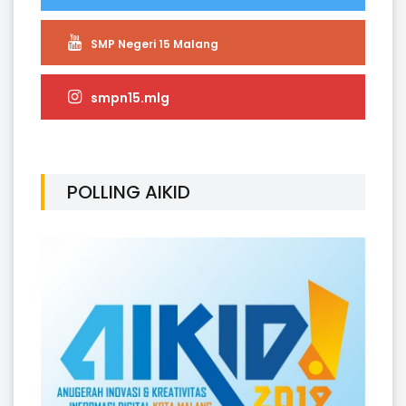
SMP Negeri 15 Malang
smpn15.mlg
POLLING AIKID