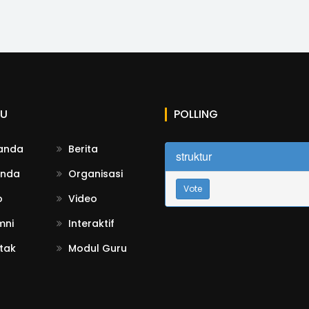
U
POLLING
anda
Berita
struktur
nda
Organisasi
Vote
o
Video
mni
Interaktif
tak
Modul Guru