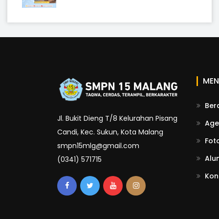
MEN
Ber
Jl. Bukit Dieng T/8 Kelurahan Pisang
Age
Candi, Kec. Sukun, Kota Malang
Fot
smpn15mlg@gmail.com
Alu
(0341) 571715
Kon