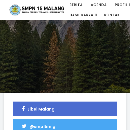
BERITA
AGENDA
PROFIL
HASIL KARYA
KONTAK
Libel Malang
@smp15mlg