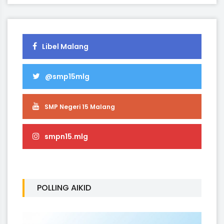
Libel Malang
@smp15mlg
SMP Negeri 15 Malang
smpn15.mlg
POLLING AIKID