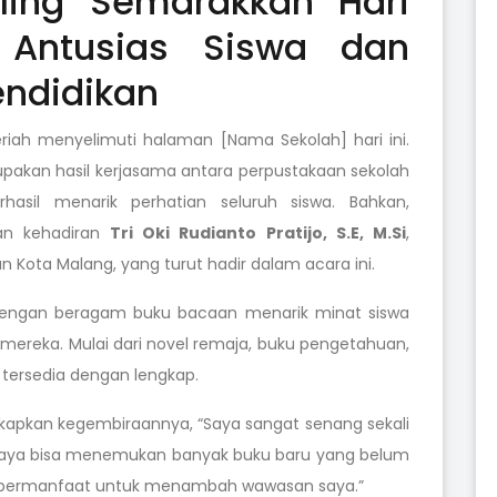
iling Semarakkan Hari
 Antusias Siswa dan
endidikan
iah menyelimuti halaman [Nama Sekolah] hari ini.
upakan hasil kerjasama antara perpustakaan sekolah
asil menarik perhatian seluruh siswa. Bahkan,
an kehadiran
Tri Oki Rudianto Pratijo, S.E, M.Si
,
n Kota Malang, yang turut hadir dalam acara ini.
 dengan beragam buku bacaan menarik minat siswa
mereka. Mulai dari novel remaja, buku pengetahuan,
 tersedia dengan lengkap.
ngkapkan kegembiraannya, “Saya sangat senang sekali
. Saya bisa menemukan banyak buku baru yang belum
t bermanfaat untuk menambah wawasan saya.”