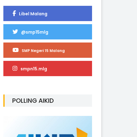
Libel Malang
@smp15mlg
SMP Negeri 15 Malang
smpn15.mlg
POLLING AIKID