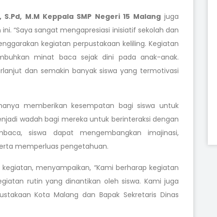
, S.Pd, M.M
Keppala SMP Negeri 15 Malang
juga
ni. “Saya sangat mengapresiasi inisiatif sekolah dan
ggarakan kegiatan perpustakaan keliling. Kegiatan
umbuhkan minat baca sejak dini pada anak-anak.
erlanjut dan semakin banyak siswa yang termotivasi
ak hanya memberikan kesempatan bagi siswa untuk
njadi wadah bagi mereka untuk berinteraksi dengan
mbaca, siswa dapat mengembangkan imajinasi,
 serta memperluas pengetahuan.
gara kegiatan, menyampaikan, “Kami berharap kegiatan
egiatan rutin yang dinantikan oleh siswa. Kami juga
stakaan Kota Malang dan Bapak Sekretaris Dinas