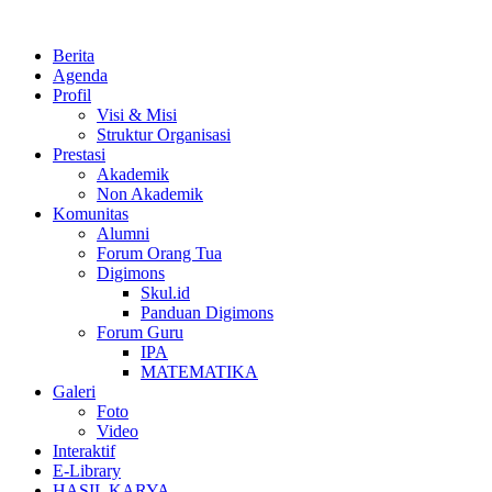
Berita
Agenda
Profil
Visi & Misi
Struktur Organisasi
Prestasi
Akademik
Non Akademik
Komunitas
Alumni
Forum Orang Tua
Digimons
Skul.id
Panduan Digimons
Forum Guru
IPA
MATEMATIKA
Galeri
Foto
Video
Interaktif
E-Library
HASIL KARYA