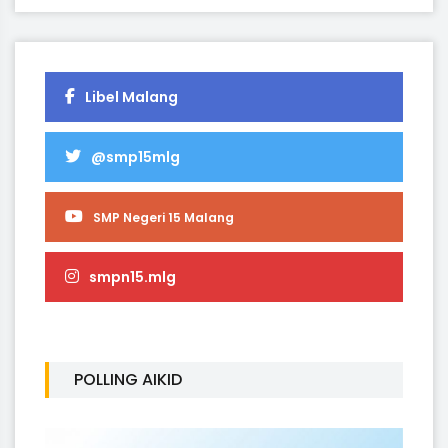
Libel Malang
@smp15mlg
SMP Negeri 15 Malang
smpn15.mlg
POLLING AIKID