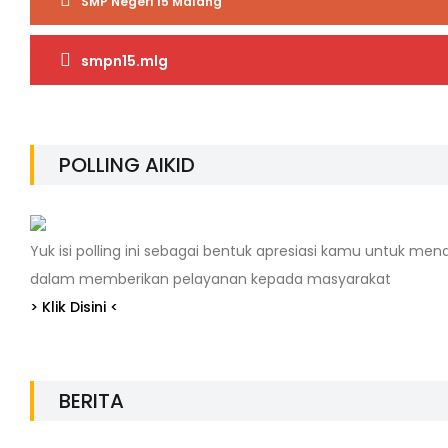
SMP Negeri 15 Malang
smpn15.mlg
POLLING AIKID
Yuk isi polling ini sebagai bentuk apresiasi kamu untuk me
dalam memberikan pelayanan kepada masyarakat
> Klik Disini <
BERITA