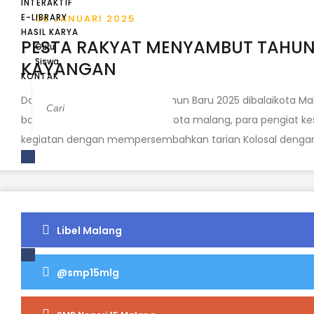
INTERAKTIF
E-LIBRARY
06 JANUARI 2025
HASIL KARYA
PESTA RAKYAT MENYAMBUT TAHUN 
Guru
Siswa
KAYANGAN
KONTAK
Dalam Rangka Menyambut Tahun Baru 2025 dibalaikota Malan
baik dari kalangan Musisi lokal kota malang, para pengiat 
kegiatan dengan mempersembahkan tarian Kolosal denga
Libel Malang
@smp15mlg