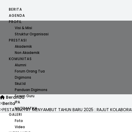
BERITA
AGENDA
PROFIL
Visi & Misi
Struktur Organisasi
PRESTASI
Akademik
Non Akademik
KOMUNITAS
Alumni
Forum Orang Tua
Digimons
Skul.id
Panduan Digimons
Forum Guru
Beranda
IPA
Berita
MATEMATIKA
PESTA RAKYAT MENYAMBUT TAHUN BARU 2025 : RAJUT KOLABORA
GALERI
Foto
Video