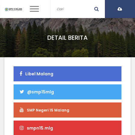
DETAIL BERITA
Libel Malang
@smp15mlg
SMP Negeri 15 Malang
smpn15.mlg